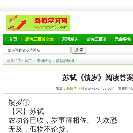
首页
唐诗三百首全集
宋词精选
古诗三百首
元曲鉴赏
当前位置:
首页
>
宋词精选
>
苏轼的诗词
>
苏轼《馈岁》阅读答
来源：
海博学习网
www.exam58.com 发布时间:20
馈岁①
【宋】苏轼
农功各已收，岁事得相佐。 为欢恐
无及，假物不论货。