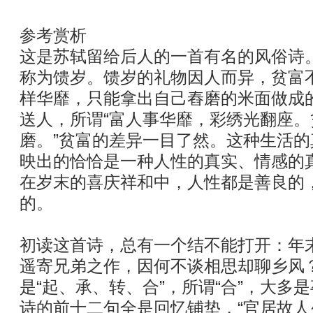
参考赏析
这是苏轼留给后人的一首有名的风俗诗
称为馈岁。馈岁的礼物因人而异，贫富
样华靡，只能拿出自己舂磨的米面做成
送人，所谓“富人事华靡，彩绣光翻座
磨。”贫富的差异一目了然。这种生活
映出的恰恰是一种人性的真实、情感的
在岁末的喜庆祥和中，人性都是善良的
的。
初读这首诗，总有一个结不能打开：年
遥寄兄弟之作，因何不谈相思却聊乡风
是“起、承、转、合”，所谓“合”，大多
诗的前十二句全是回忆铺垫，“官居故