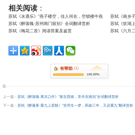
相关阅读
：
苏轼《永遇乐》“燕子楼空，佳人何在，空锁楼中燕
苏轼《南乡子
苏轼《醉落魄·苏州阊门留别》全词翻译赏析
苏轼《饮湖上
苏轼《梅花二首》阅读答案及鉴赏
苏轼《六月二
有帮助
(1)
100.00%
上一篇：
苏轼《醉落魄·离京口作》“家在西南，常作东南别”全词翻译赏析
下一篇：
苏轼《醉蓬莱·重九上君猷》“笑劳生一梦，羁旅三年，又还重九”翻译赏析