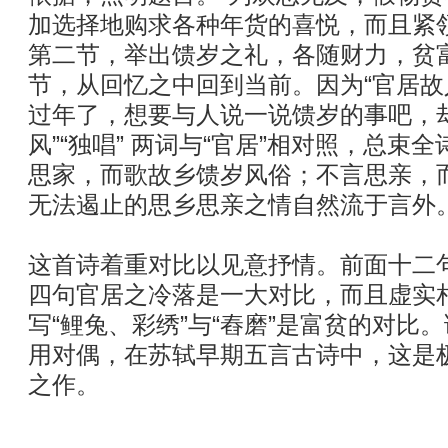
加选择地购求各种年货的喜悦，而且紧
第二节，举出馈岁之礼，各随财力，贫
节，从回忆之中回到当前。因为“官居故
过年了，想要与人说一说馈岁的事吧，
风”“独唱” 两词与“官居”相对照，总束
思家，而歌故乡馈岁风俗；不言思亲，
无法遏止的思乡思亲之情自然流于言外
这首诗着重对比以见意抒情。前面十二
四句官居之冷落是一大对比，而且虚实
写“鲤兔、彩绣”与“舂磨”是富贫的对比
用对偶，在苏轼早期五言古诗中，这是
之作。