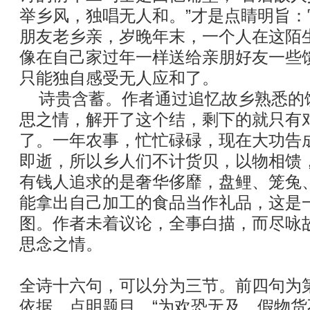
举乡风，独唱无人和。”才是点睛明旨
朋友老乡亲，岁晚年末，一个人在这陌
像在自己家过年一样送给亲朋好友一些
只能独自感受无人应和了。
诗贵含蓄。作者通过追忆故乡熟悉的
思之情，解开了这个结，剩下的就只有
了。一年农事，忙忙碌碌，现在大功告
即逝，所以乡人们不计货贝，以物相馈，
有钱人追求的是奢华侈靡，盘鲤、笼兔
能拿出自己加工的食品当作礼品，这是
图。作者未着议论，全事白描，而尽咏
思念之情。
全诗十六句，可以分为三节。前四句为
依据，点明题目。“为欢恐无及，假物货