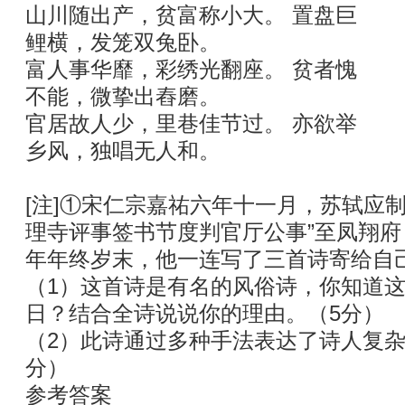
山川随出产，贫富称小大。 置盘巨
鲤横，发笼双兔卧。
富人事华靡，彩绣光翻座。 贫者愧
不能，微挚出舂磨。
官居故人少，里巷佳节过。 亦欲举
乡风，独唱无人和。
[注]①宋仁宗嘉祐六年十一月，苏轼应
理寺评事签书节度判官厅公事”至凤翔
年年终岁末，他一连写了三首诗寄给自
（1）这首诗是有名的风俗诗，你知道
日？结合全诗说说你的理由。（5分）
（2）此诗通过多种手法表达了诗人复杂
分）
参考答案