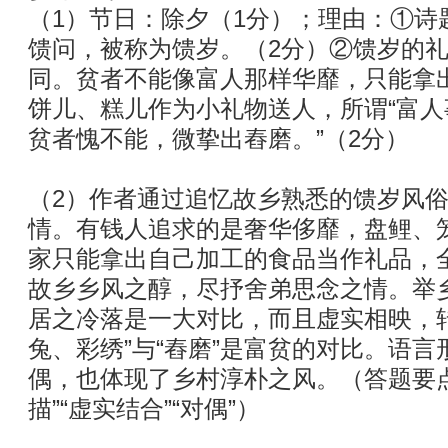
（1）节日：除夕（1分）；理由：①诗
馈问，被称为馈岁。（2分）②馈岁的
同。贫者不能像富人那样华靡，只能拿
饼儿、糕儿作为小礼物送人，所谓“富
贫者愧不能，微挚出舂磨。”（2分）
（2）作者通过追忆故乡熟悉的馈岁风
情。有钱人追求的是奢华侈靡，盘鲤、
家只能拿出自己加工的食品当作礼品，
故乡乡风之醇，尽抒舍弟思念之情。举
居之冷落是一大对比，而且虚实相映，
兔、彩绣”与“舂磨”是富贫的对比。语
偶，也体现了乡村淳朴之风。（答题要点“相
描”“虚实结合”“对偶”）